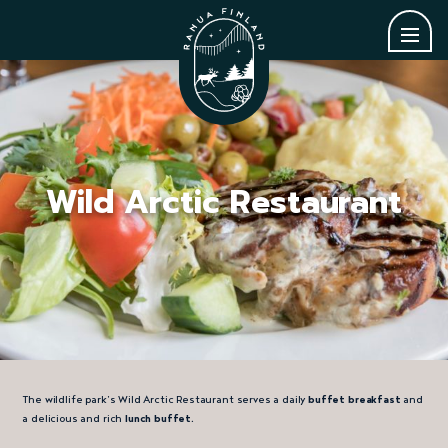
Wild Arctic Restaurant
The wildlife park’s Wild Arctic Restaurant serves a daily
buffet breakfast
and
a delicious and rich
lunch buffet.