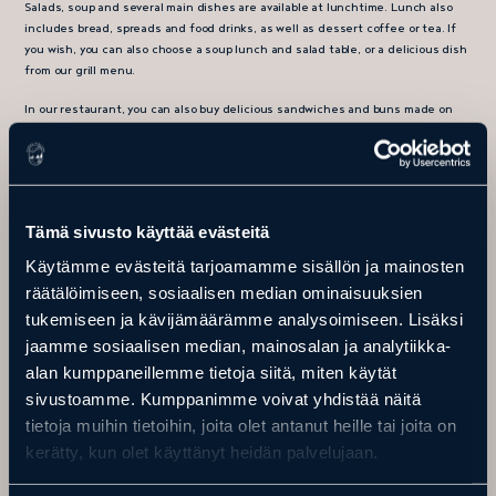
Salads, soup and several main dishes are available at lunchtime. Lunch also
includes bread, spreads and food drinks, as well as dessert coffee or tea. If
you wish, you can also choose a soup lunch and salad table, or a delicious dish
from our grill menu.
In our restaurant, you can also buy delicious sandwiches and buns made on
the spot, for example, for lunch on a tour of the wildlife park.
Welcome!
Tämä sivusto käyttää evästeitä
Käytämme evästeitä tarjoamamme sisällön ja mainosten
räätälöimiseen, sosiaalisen median ominaisuuksien
CONTACT DETAILS
tukemiseen ja kävijämäärämme analysoimiseen. Lisäksi
jaamme sosiaalisen median, mainosalan ja analytiikka-
alan kumppaneillemme tietoja siitä, miten käytät
sivustoamme. Kumppanimme voivat yhdistää näitä
tietoja muihin tietoihin, joita olet antanut heille tai joita on
kerätty, kun olet käyttänyt heidän palvelujaan.