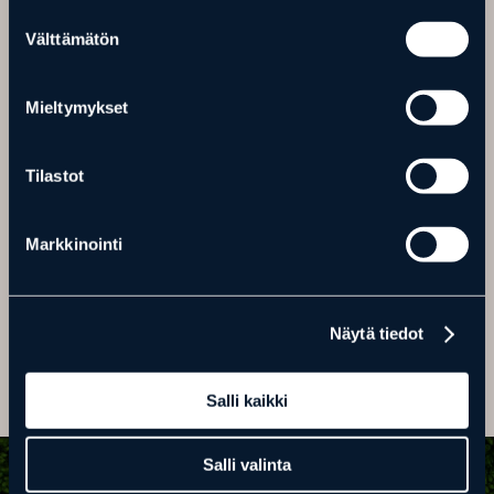
Suostumuksen
Välttämätön
valinta
Mieltymykset
Tilastot
Markkinointi
Näytä tiedot
Salli kaikki
Salli valinta
RANUA FINLAND