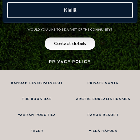
Joint marketing of the Ranua region 2022
Kiellä
RANUA TOURIST OPERATOR!
WOULD YOU LIKE TO BE A PART OF THE COMMUNITY?
Contact details
PRIVACY POLICY
RANUAN HEVOSPALVELUT
PRIVATE SANTA
THE BOOK BAR
ARCTIC BOREALIS HUSKIES
VAARAN POROTILA
RANUA RESORT
FAZER
VILLA HAVULA