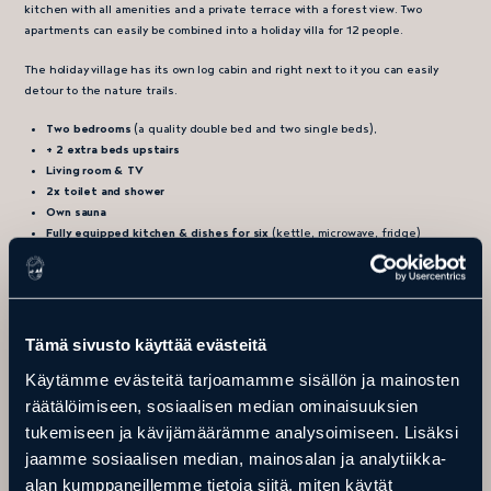
kitchen with all amenities and a private terrace with a forest view. Two
apartments can easily be combined into a holiday villa for 12 people.
The holiday village has its own log cabin and right next to it you can easily
detour to the nature trails.
Two bedrooms
(a quality double bed and two single beds),
+ 2 extra beds upstairs
Living room & TV
2x toilet and shower
Own sauna
Fully equipped kitchen & dishes for six
(kettle, microwave, fridge)
Tämä sivusto käyttää evästeitä
CONTACT DETAILS
Käytämme evästeitä tarjoamamme sisällön ja mainosten
Ranua Resort
räätälöimiseen, sosiaalisen median ominaisuuksien
Rovaniementie 29, 97700 Ranua
tukemiseen ja kävijämäärämme analysoimiseen. Lisäksi
Phone.
+358 16 469 2050
jaamme sosiaalisen median, mainosalan ja analytiikka-
info@ranuaresort.com
alan kumppaneillemme tietoja siitä, miten käytät