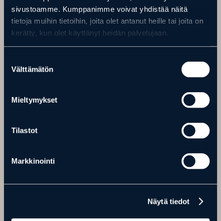
sivustoamme. Kumppanimme voivat yhdistää näitä
tietoja muihin tietoihin, joita olet antanut heille tai joita on
https://ranuaresort.com/
kerätty, kun olet käyttänyt heidän palvelujaan.
Suostumuksen
Välttämätön
valinta
Mieltymykset
Tilastot
Markkinointi
Näytä tiedot