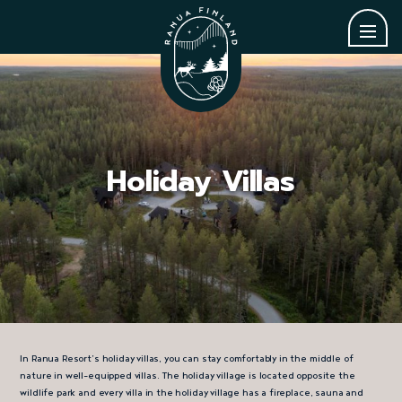
Holiday Villas
In Ranua Resort’s holiday villas, you can stay comfortably in the middle of
nature in well-equipped villas. The holiday village is located opposite the
wildlife park and every villa in the holiday village has a fireplace, sauna and