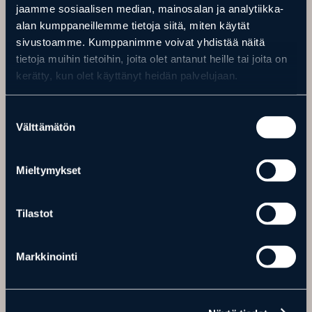
jaamme sosiaalisen median, mainosalan ja analytiikka-
alan kumppaneillemme tietoja siitä, miten käytät
sivustoamme. Kumppanimme voivat yhdistää näitä
tietoja muihin tietoihin, joita olet antanut heille tai joita on
kerätty, kun olet käyttänyt heidän palvelujaan.
Suostumuksen
Välttämätön
valinta
HIIHTOLADUT
Ranuan Eläinpuiston yhteydessä sijaitsevat hiihtoladut ovat
Mieltymykset
kunnan ylläpitämiä, laadukkaita ja osittain valaistuja hiihtolatuja.
Hiihtoladut
Tilastot
Markkinointi