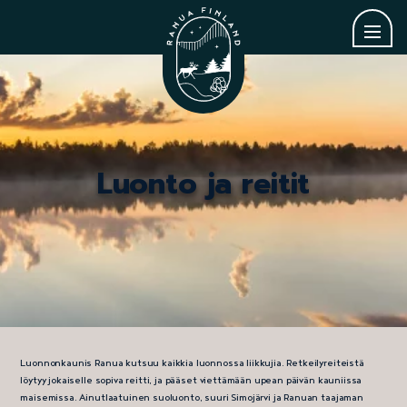
Luonto ja reitit
Luonnonkaunis Ranua kutsuu kaikkia luonnossa liikkujia. Retkeilyreiteistä
löytyy jokaiselle sopiva reitti, ja pääset viettämään upean päivän kauniissa
maisemissa. Ainutlaatuinen suoluonto, suuri Simojärvi ja Ranuan taajaman