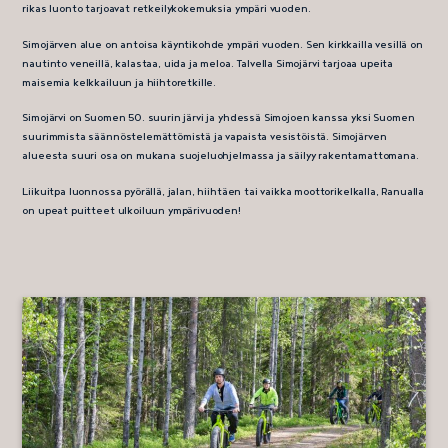
rikas luonto tarjoavat retkeilykokemuksia ympäri vuoden.
Simojärven alue on antoisa käyntikohde ympäri vuoden. Sen kirkkailla vesillä on
nautinto veneillä, kalastaa, uida ja meloa. Talvella Simojärvi tarjoaa upeita
maisemia kelkkailuun ja hiihtoretkille.
Simojärvi on Suomen 50. suurin järvi ja yhdessä Simojoen kanssa yksi Suomen
suurimmista säännöstelemättömistä ja vapaista vesistöistä. Simojärven
alueesta suuri osa on mukana suojeluohjelmassa ja säilyy rakentamattomana.
Liikuitpa luonnossa pyörällä, jalan, hiihtäen tai vaikka moottorikelkalla, Ranualla
on upeat puitteet ulkoiluun ympärivuoden!