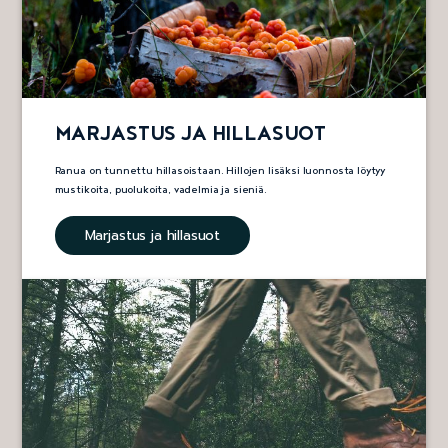
MARJASTUS JA HILLASUOT
Ranua on tunnettu hillasoistaan. Hillojen lisäksi luonnosta löytyy
mustikoita, puolukoita, vadelmia ja sieniä.
Marjastus ja hillasuot