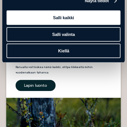
Näytä tiedot
Salli kaikki
Salli valinta
LAPIN LUONTO
Rakastatko valoisia kesäöitä, hillasoita, värikästä ruskaa, upeaa
Kiellä
luontoa, revontulia, miljoonien tähtien taivasta, lumista talvea tai
rauhaa ja hiljaisuutta?
Ranualla voit kokea nämä kaikki, olitpa liikkeellä mihin
vuodenaikaan tahansa.
Lapin luonto