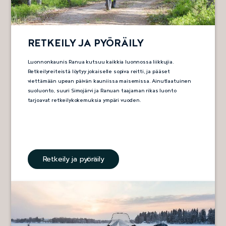
RETKEILY JA PYÖRÄILY
Luonnonkaunis Ranua kutsuu kaikkia luonnossa liikkujia.
Retkeilyreiteistä löytyy jokaiselle sopiva reitti, ja pääset
viettämään upean päivän kauniissa maisemissa. Ainutlaatuinen
suoluonto, suuri Simojärvi ja Ranuan taajaman rikas luonto
tarjoavat retkeilykokemuksia ympäri vuoden.
Retkeily ja pyöräily