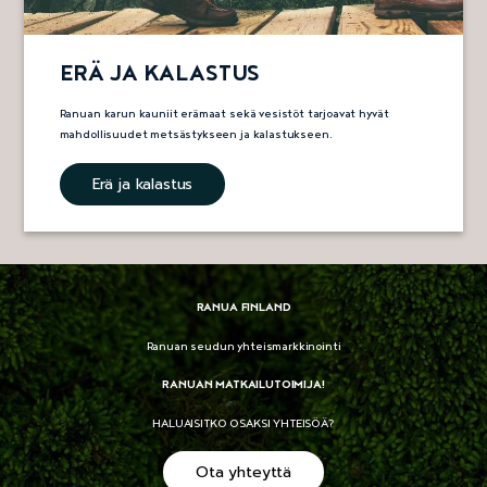
ERÄ JA KALASTUS
Ranuan karun kauniit erämaat sekä vesistöt tarjoavat hyvät
mahdollisuudet metsästykseen ja kalastukseen.
Erä ja kalastus
RANUA FINLAND
Ranuan seudun yhteismarkkinointi
RANUAN MATKAILUTOIMIJA!
HALUAISITKO OSAKSI YHTEISÖÄ?
Ota yhteyttä