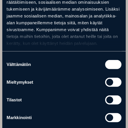
räätälöimiseen, sosiaalisen median ominaisuuksien
tukemiseen ja kävijämäärämme analysoimiseen. Lisäksi
jaamme sosiaalisen median, mainosalan ja analytiikka-
alan kumppaneillemme tietoja siitä, miten käytät
sivustoamme. Kumppanimme voivat yhdistää näitä
tietoja muihin tietoihin, joita olet antanut heille tai joita on
kerätty, kun olet käyttänyt heidän palvelujaan.
Suostumuksen
RAVINTOLAT & BAARIT
Välttämätön
valinta
WILD ARCTIC RESTAURANT
Mieltymykset
ACTIC GUESTHOUSE & IGLOOS
RAVINTOLA
THE BOOK BAR
Tilastot
Ranua Resortin yhteydessä on Wild Arctic Restaurant, joka on auki
vuoden jokaisena päivänä. Ravintolasta saa aamiaista sekä
Markkinointi
lounasta, ja mukaan ostettavia eväitä vaikkapa
eläinpuistokierrokselle.