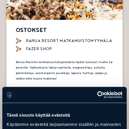
OSTOKSET
RANUA RESORT MATKAMUISTOMYYMÄLÄ
FAZER SHOP
Ranua Resortin matkamuistomyymälästä löydät tuliaiset itselle tai
kaverille. Valikoimasta löytyy vaatteita, magneetteja, astioita,
pehmoleluja, avaimenperiä, puukkoja, lapasia, hattuja, pipoja ja
vaikka mitä muuta mukavaa!
Fazerin karkkikauppa on Ranua Resortin pihapiirissä Murr Murr
linnassa. Kaupassa on suuri valikoima Fazerin tuttuja herkkuja
sekä uutuuksia.
Ostokset
Tämä sivusto käyttää evästeitä
Käytämme evästeitä tarjoamamme sisällön ja mainosten