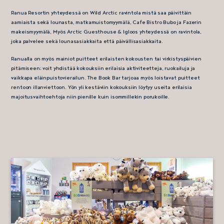
Ranua Resortin yhteydessä on Wild Arctic ravintola mistä saa päivittäin
aamiaista sekä lounasta, matkamuistomyymälä, Cafe Bistro Bubo ja Fazerin
makeismyymälä, Myös Arctic Guesthouse & Igloos yhteydessä on ravintola,
joka palvelee sekä lounasasiakkaita että päivällisasiakkaita.
Ranualla on myös mainiot puitteet erilaisten kokousten tai virkistyspäivien
pitämiseen; voit yhdistää kokouksiin erilaisia aktiviteetteja, ruokailuja ja
vaikkapa eläinpuistovierailun. The Book Bar tarjoaa myös loistavat puitteet
rentoon illanviettoon. Yön yli kestäviin kokouksiin löytyy useita erilaisia
majoitusvaihtoehtoja niin pienille kuin isommillekin porukoille.