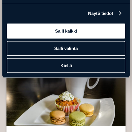
Arctic Guesthouse & Igloos yhteydessä on ravintola, joka palvelee
Näytä tiedot
sekä lounasasiakkaita että päivällisasiakkaita. Majoittujille on
myös aamiainen tarjolla.
The Book Bar on entiseen kirjastoon tehty baari. Book barissa on
Salli kaikki
baarin lisäksi kokoustilat, biljardipöytä, golf simulaattori ja elävää
musiikkia.
Salli valinta
Ravintolat & baarit
Kiellä