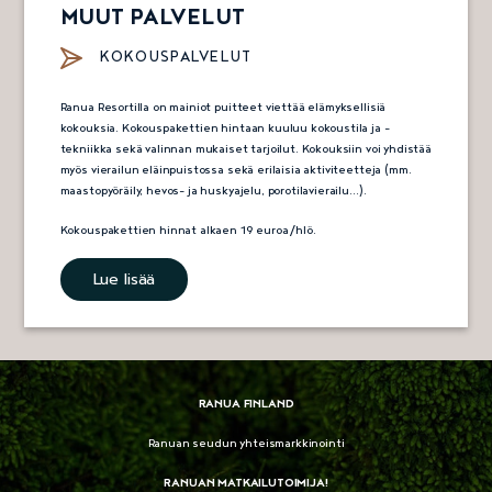
MUUT PALVELUT
KOKOUSPALVELUT
Ranua Resortilla on mainiot puitteet viettää elämyksellisiä
kokouksia. Kokouspakettien hintaan kuuluu kokoustila ja -
tekniikka sekä valinnan mukaiset tarjoilut. Kokouksiin voi yhdistää
myös vierailun eläinpuistossa sekä erilaisia aktiviteetteja (mm.
maastopyöräily, hevos- ja huskyajelu, porotilavierailu…).
Kokouspakettien hinnat alkaen 19 euroa/hlö.
Lue lisää
RANUA FINLAND
Ranuan seudun yhteismarkkinointi
RANUAN MATKAILUTOIMIJA!