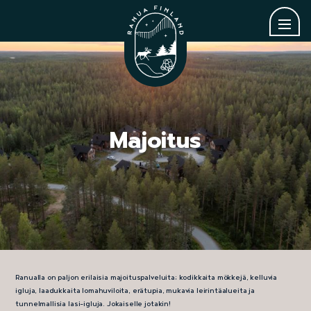
Majoitus
Ranualla on paljon erilaisia majoituspalveluita; kodikkaita mökkejä, kelluvia
igluja, laadukkaita lomahuviloita, erätupia, mukavia leirintäalueita ja
tunnelmallisia lasi-igluja. Jokaiselle jotakin!