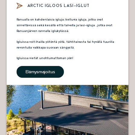
ARCTIC IGLOOS LASI-IGLUT
Ranualla on kahdenlaisia igluja; kelluvia igluja, jotka ovat
siirreltävissä sekä kesällä että talvella ja lasi-igluja , jotka ovat
Ranuanjärven rannalla iglukylässä.
Igluissa voit ihailla yötöntä yötä, tähtitaivasta tai hyvällä tuurilla
revontulia vaikkapa suoraan sängystä.
Igluissa vietät unohtumattoman yön!
Elämysmajoitus