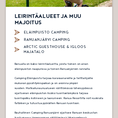
LEIRINTÄALUEET JA MUU
MAJOITUS
ELÄINPUISTO CAMPING
RANUANJÄRVI CAMPING
ARCTIC GUESTHOUSE & IGLOOS
MAJATALO
Ranualla on kaksi leirintäaluetta, joista toinen on aivan
eläinpuiston naapurissa ja toinen Ranuanjärven rannalla.
Camping Eläinpuisto tarjoaa karavaanareille ja telttailijoille
mukavan pysähtymispaikan ja on avoinna ympäri
vuoden. Matkailuvaunualueen välittömässä läheisyydessä
sijaitsevan eläinpuiston lisäksi luontoelämyksiä tarjoaa
luontopolku kotineen ja laavuineen. Ranua Resortilta voit vuokrata
fatbiken ja tutustua pyöräillen Ranuan luontoon.
Rauhallinen Camping Ranuanjärvi sijaitsee Ranuan keskustan
tuntumassa järvenrannan välittömässä läheisyydessä.