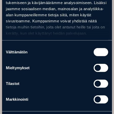
tukemiseen ja kävijämäärämme analysoimiseen. Lisäksi
Villa Huilinki sijaitsee rauhallisella ja luonnonkauniilla alueella, ja
jaamme sosiaalisen median, mainosalan ja analytiikka-
on hyvin varusteltu. Pihapiirissä on rantasauna ja palju, ja noin
300 metrin päässä on laavu. Ranta on matala ja pihapiirissä on
alan kumppaneillemme tietoja siitä, miten käytät
leikkimökki leluineen.
sivustoamme. Kumppanimme voivat yhdistää näitä
tietoja muihin tietoihin, joita olet antanut heille tai joita on
kerätty, kun olet käyttänyt heidän palvelujaan.
Lomahuvilat
Suostumuksen
Välttämätön
valinta
Mieltymykset
Tilastot
Markkinointi