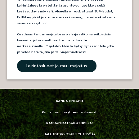
Leirintäalueella on teltta- ja asuntovaunupaikkoja sekä
kesäasuttavia mökkejä. Alueella on vuokrattavat SUP-laudat,
FatBike-pyörät ja soutuvene sekä sauna, jota voi vuokrata oman
seurueen käyttöön.
Gasthaus Ranuan majatalossa on laaja valikoima erikokoisia
huoneita, jotka soveltuvat hyvin erikokoisille
matkaseurueille. Majatalon tiloista löytyy myös ravintola, joka
palvelee vieraita joka päivä, ympärivuotisesti.
Leirintäalueet ja muu majoitus
RANUA FINLAND
Ranuan seudun yhteismarkkinointi
RANUAN MATKAILUTOIMIJA!
HALUAISITKO OSAKSI YHTEISÖÄ?