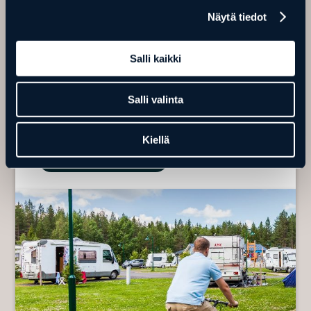
Näytä tiedot
MÖKIT JA HUONEISTOT
VILLA HAVULA
Salli kaikki
Villa Havula sijaitsee 6 minuutin kävelymatkan päässä rannalta ja
Salli valinta
alueella voi patikoida, hiihtää ja pyöräillä. Ranuan luonnonpuisto
on 1,3 km:n päässä ja Ranuanjärvi on 1 km:n päässä. Villa Havulassa
on ilmaisia lainapolkupyöriä, puutarha sekä grillausmahdollisuus.
Kiellä
Mökit ja huoneistot