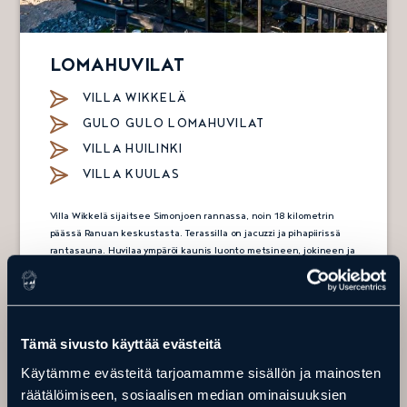
LOMAHUVILAT
VILLA WIKKELÄ
GULO GULO LOMAHUVILAT
VILLA HUILINKI
VILLA KUULAS
Villa Wikkelä sijaitsee Simonjoen rannassa, noin 18 kilometrin
päässä Ranuan keskustasta. Terassilla on jacuzzi ja pihapiirissä
rantasauna. Huvilaa ympäröi kaunis luonto metsineen, jokineen ja
revontulineen. Huvilaan mahtuu yöpymään 8 henkilöä.
Gulo Gulon lomahuvilat sijaitsevat eläinpuistoa vastapäätä ja
jokaisesta huvilasta löytyy kaikki rentoon lomailuun tarvittavat
mukavuudet. Huvilaan mahtuu yöpymään 6 henkilöä ja
Tämä sivusto käyttää evästeitä
huoneistot voi helposti yhdistää 12 hengen lomahuvilaksi.
Lomakylässä on oma laavu ja aivan vierestä pääset luontopoluille
Käytämme evästeitä tarjoamamme sisällön ja mainosten
tai moottorikelkkareitille.
räätälöimiseen, sosiaalisen median ominaisuuksien