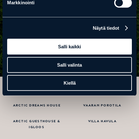
Markkinointi
RANUA FINLAND
Ranuan seudun yhteismarkkinointi
RANUAN MATKAILUTOIMIJA!
Näytä tiedot
HALUAISITKO OSAKSI YHTEISÖÄ?
Salli kaikki
Ota yhteyttä
Salli valinta
TIETOSUOJASELOSTE
Kiellä
VILLA KUULAS
LIONS CLUB
ARCTIC DREAMS HOUSE
VAARAN POROTILA
ARCTIC GUESTHOUSE &
VILLA HAVULA
IGLOOS