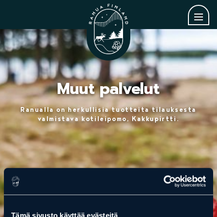
Muut palvelut
Ranualla on herkullisia tuotteita tilauksesta
valmistava kotileipomo, Kakkupirtti.
TAKAISIN
Tämä sivusto käyttää evästeitä