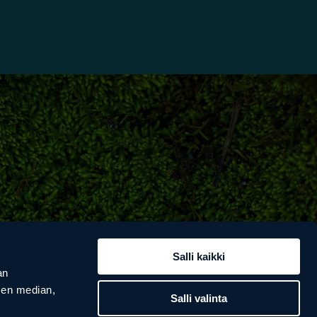
Salli kaikki
an
sen median,
Salli valinta
VATE SANTA
VAARAN POROTILA