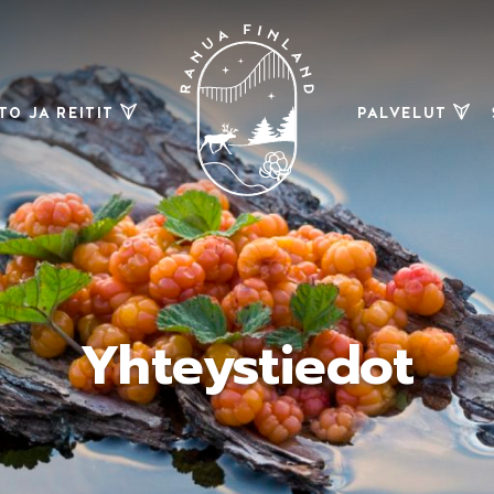
O JA REITIT
PALVELUT
eily ja pyöräily
Ostokset
Hiihtoladut
Ravintolat
& baarit
Kartat
Muut
palvelut
Marjastus ja
hillasuot
Yhteystiedot
torikelkkareitit
ä ja kalastus