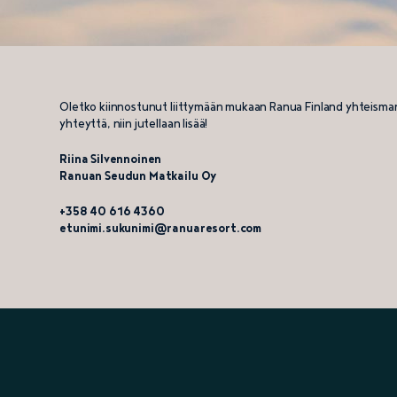
Tapaa
Joulupukki
Oletko kiinnostunut liittymään mukaan Ranua Finland yhteismarkkin
yhteyttä, niin jutellaan lisää!
Riina Silvennoinen
Ranuan Seudun Matkailu Oy
+358 40 616 4360
etunimi.sukunimi@ranuaresort.com