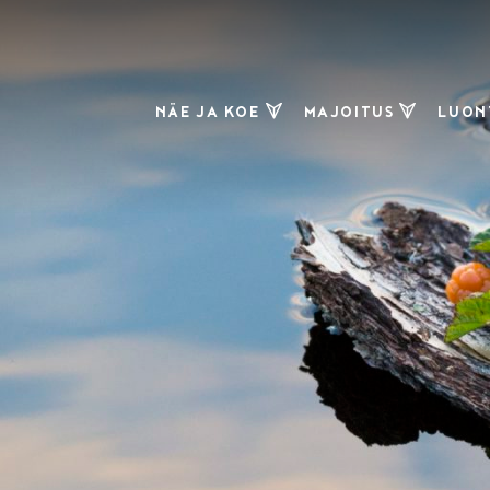
NÄE JA KOE
MAJOITUS
LUONT
Ranua Resort
Elämysmajoitus
Retk
Wildlife Park
Lomahuvilat
Arctic Borealis
Huskies
Mökit ja
huoneistot
Lupland
Adventures
Leirintäalueet
ja muu
Vaaranporotila
majoitus
Moot
Ranuan
Er
Hevospalvelut
Hillamarkkinat