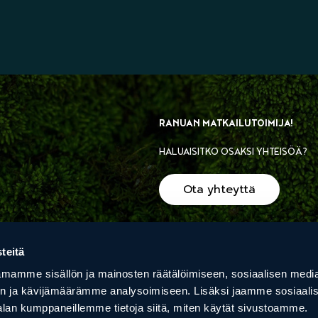
RANUAN MATKAILUTOIMIJA!
HALUAISITKO OSAKSI YHTEISÖÄ?
Ota yhteyttä
teitä
TIETOSUOJASELOSTE
mamme sisällön ja mainosten räätälöimiseen, sosiaalisen medi
n ja kävijämäärämme analysoimiseen. Lisäksi jaamme sosiaali
ARCTIC DREAMS HOUSE
PRI
alan kumppaneillemme tietoja siitä, miten käytät sivustoamme.