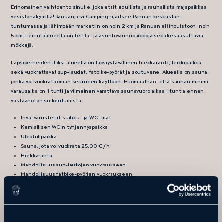
Erinomainen vaihtoehto sinulle, joka etsit edullista ja rauhallista majapaikkaa
vesistönäkymillä! Ranuanjärvi Camping sijaitsee Ranuan keskustan
tuntumassa ja lähimpään marketiin on noin 2 km ja Ranuan eläinpuistoon noin
5 km. Leirintäalueella on teltta- ja asuntovaunupaikkoja sekä kesäasuttavia
mökkejä.
Lapsiperheiden iloksi alueella on lapsiystävällinen hiekkaranta, leikkipaikka
sekä vuokrattavat sup-laudat, fatbike-pyörät ja soutuvene. Alueella on sauna,
jonka voi vuokrata oman seurueen käyttöön. Huomaathan, että saunan minimi
varausaika on 1 tunti ja viimeinen varattava saunavuoro alkaa 1 tuntia ennen
vastaanoton sulkeutumista.
Inva-varustetut suihku- ja WC-tilat
Kemiallisen WC:n tyhjennyspaikka
Ulkotulipaikka
Sauna, jota voi vuokrata 25,00 €/h
Hiekkaranta
Mahdollisuus sup-lautojen vuokraukseen
Mahdollisuus fatbike-pyörien vuokraukseen
Camping paikoille emme valitettavasti voi ottaa varauksia etukäteen.
Alueella palvelee myös Arctic Igloos -kesäkahvila, jossa anniskeluoikeudet