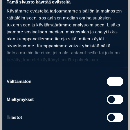
Tämä sivusto käyttää evästeitä
sekä mahdollisuus ostaa kahvia, virvokkeita, jäätelöä ja elintarvikkeita.
Käytämme evästeitä tarjoamamme sisällön ja mainosten
Leirintäalueen vastaanottorakennuksessa on myös aamiaista tarjolla
räätälöimiseen, sosiaalisen median ominaisuuksien
päivittäin klo 8.30-10.00. Hinta: aikuiset 13 €, lapset 11 €.
tukemiseen ja kävijämäärämme analysoimiseen. Lisäksi
Aamupalavaraukset viimeistään edellisiltana klo 20 mennessä Ranuanjärven
jaamme sosiaalisen median, mainosalan ja analytiikka-
Leirintäalueen vastaanottoon.
alan kumppaneillemme tietoja siitä, miten käytät
sivustoamme. Kumppanimme voivat yhdistää näitä
tietoja muihin tietoihin, joita olet antanut heille tai joita on
kerätty, kun olet käyttänyt heidän palvelujaan.
YHTEYSTIEDOT
Ranua Resort
Suostumuksen
Rovaniementie 29, 97700 Ranua
Välttämätön
valinta
Puh.
016 469 2050
info@ranuaresort.com
Mieltymykset
https://ranuaresort.com/
Tilastot