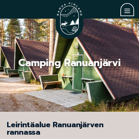
Camping Ranuanjärvi
Leirintäalue Ranuanjärven
rannassa