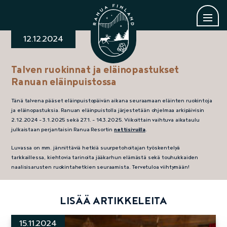
12.12.2024
Talven ruokinnat ja eläinopastukset
Ranuan eläinpuistossa
Tänä talvena pääset eläinpuistopäivän aikana seuraamaan eläinten ruokintoja
ja eläinopastuksia. Ranuan eläinpuistolla järjestetään ohjelmaa arkipäivisin
2.12.2024 – 3.1.2025 sekä 27.1. – 14.3.2025. Viikoittain vaihtuva aikataulu
julkaistaan perjantaisin Ranua Resortin
nettisivuilla
.
Luvassa on mm. jännittäviä hetkiä suurpetohoitajan työskentelyä
tarkkaillessa, kiehtovia tarinoita jääkarhun elämästä sekä touhukkaiden
naalisisarusten ruokintahetkien seuraamista. Tervetuloa viihtymään!
LISÄÄ ARTIKKELEITA
15.11.2024