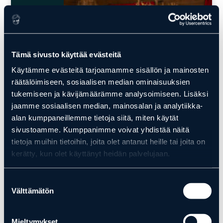
Tämä sivusto käyttää evästeitä
Käytämme evästeitä tarjoamamme sisällön ja mainosten
AJANKOHTAISTA
räätälöimiseen, sosiaalisen median ominaisuuksien
UUSI JOULUPUKKIPALVELU
tukemiseen ja kävijämäärämme analysoimiseen. Lisäksi
RANUALLA
jaamme sosiaalisen median, mainosalan ja analytiikka-
alan kumppaneillemme tietoja siitä, miten käytät
Lue lisää
sivustoamme. Kumppanimme voivat yhdistää näitä
tietoja muihin tietoihin, joita olet antanut heille tai joita on
kerätty, kun olet käyttänyt heidän palvelujaan.
02.10.2024
Suostumuksen
Välttämätön
valinta
Mieltymykset