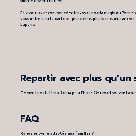
silence devient naturel.
Et si vous avez commencé votre voyage par la magie du Père No
vous offre la suite parfaite : plus calme, plus locale, plus ancrée d
Laponie.
Repartir avec plus qu’un 
On vient peut-être à Ranua pour l’hiver. On repart souvent av
FAQ
Ranua est-elle adaptée aux familles ?