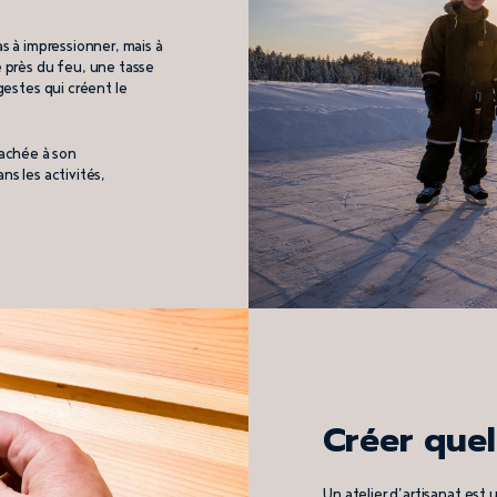
as à impressionner, mais à
e près du feu, une tasse
gestes qui créent le
achée à son
ns les activités,
Créer que
Un atelier d’artisanat est