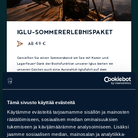
IGLU-SOMMERERLEBNISPAKET
AB 49 €
Genießen Sie einen Sommerabend am See mit Kamin und
Lagerfeuer! Dank der Bootsfunktion unserer Iglus bieten wir
unseren Gästen auch eine AuroraHut-Iglufahrt auf dem
Ranuanjärvi-See an. Diese Option steht nur Gästen zur
Verfügung, die das Iglu für mindestens eine Nacht gebucht
haben.
Buchen Sie hier
Tämä sivusto käyttää evästeitä
Käytämme evästeitä tarjoamamme sisällön ja mainosten
räätälöimiseen, sosiaalisen median ominaisuuksien
tukemiseen ja kävijämäärämme analysoimiseen. Lisäksi
jaamme sosiaalisen median, mainosalan ja analytiikka-